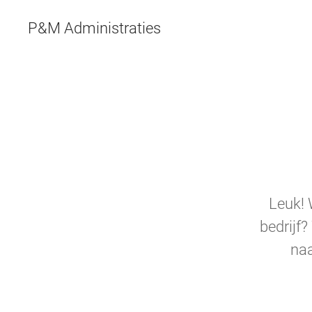
P&M Administraties
Skip to main content
Leuk! 
bedrijf
naa